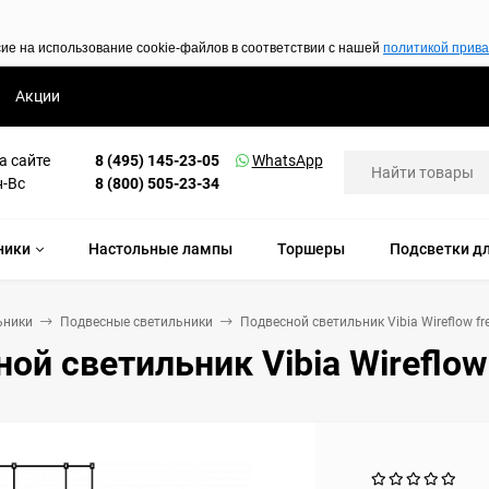
сие на использование cookie-файлов в соответствии с нашей
политикой прив
Акции
а сайте
8 (495) 145-23-05
WhatsApp
н-Вс
8 (800) 505-23-34
ники
Настольные лампы
Торшеры
Подсветки дл
ьники
Подвесные светильники
Подвесной светильник Vibia Wireflow fr
ой светильник Vibia Wireflow