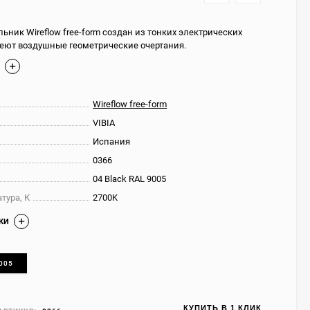
ьник Wireflow free-form создан из тонких электрических
меют воздушные геометрические очертания.
Е
Wireflow free-form
VIBIA
Испания
0366
04 Black RAL 9005
тура, К
2700K
КИ
9005
КУПИТЬ В 1 КЛИК