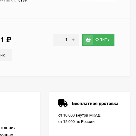
АРТИКУЛ:
0366
51
₽
-
+
КУПИТЬ
лик
Бесплатная доставка
от 10 000 внутри МКАД
от 15 000 по России
етильник
омощью