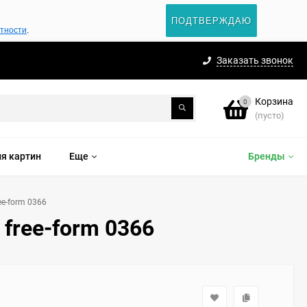
ПОДТВЕРЖДАЮ
атности
.
Заказать звонок
Корзина
0
(пусто)
я картин
Еще
Бренды
ee-form 0366
 free-form 0366