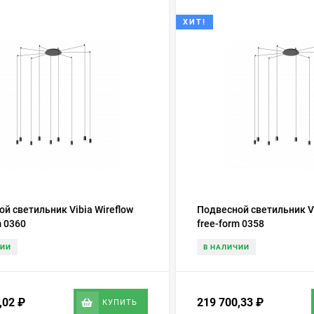
ХИТ!
й светильник Vibia Wireflow
Подвесной светильник Vi
m 0360
free-form 0358
ЧИИ
В НАЛИЧИИ
7,02
₽
219 700,33
₽
КУПИТЬ