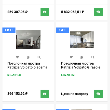
259 307,05
₽
5 832 068,51
₽
ХИТ!
ХИТ!
Потолочная люстра
Потолочная люстра
Patrizia Volpato Diadema
Patrizia Volpato Girasole
9260/PL
840/PL
В НАЛИЧИИ
В НАЛИЧИИ
396 153,92
₽
Цена по запросу