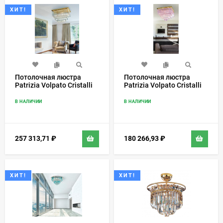
ХИТ!
ХИТ!
Потолочная люстра
Потолочная люстра
Patrizia Volpato Cristalli
Patrizia Volpato Cristalli
5045/PL
5050/PL
В НАЛИЧИИ
В НАЛИЧИИ
257 313,71
₽
180 266,93
₽
ХИТ!
ХИТ!