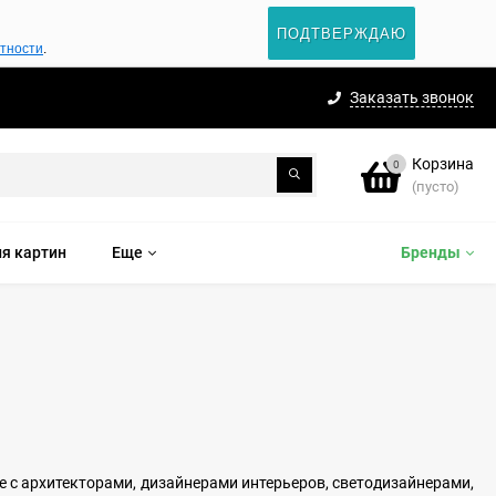
ПОДТВЕРЖДАЮ
атности
.
Заказать звонок
Корзина
0
(пусто)
я картин
Еще
Бренды
е с архитекторами, дизайнерами интерьеров, светодизайнерами,