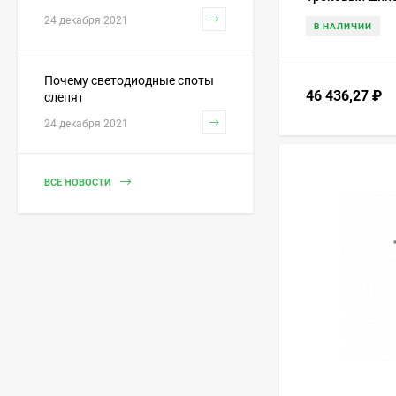
Торшер Beby Queen of
Roses 9000P01 Light
24 декабря 2021
В НАЛИЧИИ
gold Swarovski Plaque
2 113 776
₽
Почему светодиодные споты
46 436,27
₽
слепят
Люстра Beby Ultraviolet
24 декабря 2021
0118B12 Chrome 184
SW Blu Violet
2 367 490
₽
ВСЕ НОВОСТИ
Люстра Beby Group
Spiga 1810B03 Light
Gold Blue Orchid
2 671 200
₽
Люстра Beby Group
Spiga 1810B03 Light
Gold Jungle Green
2 671 200
₽