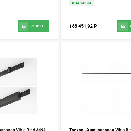
В НАЛИЧИИ
183 451,92
₽
КУПИТЬ
провод Vibia Bind A494
Трековый шинопровод Vibia Bi