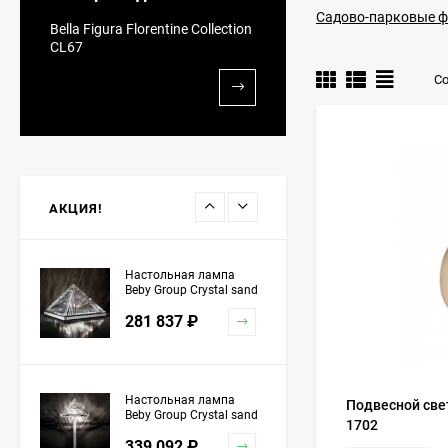
Садово-парковые 
Люстра Beby Group
Bella Figura Florentine Collection
Queen of Roses 9000B19
CL67
Gold SW Golden Teak
10 611 216
₽
Со
Люстра Beby Queen of
Roses 9000B17 Light
gold Cut Almond
11 423 362
₽
АКЦИЯ!
Настольная лампа
Beby Group Crystal sand
5100L01 Chrome
281 837
₽
Настольная лампа
Подвесной свет
Beby Group Crystal sand
1702
5100L03 Chrome
339 092
₽