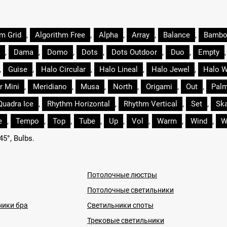
hm Grid
,
Algorithm Free
,
Alpha
,
Array
,
Balance
,
Bamb
,
Dama
,
Domo
,
Dots
,
Dots Outdoor
,
Duo
,
Empty
,
Guise
,
Halo Circular
,
Halo Lineal
,
Halo Jewel
,
Halo W
r Mini
,
Meridiano
,
Musa
,
North
,
Origami
,
Out
,
Pal
Quadra Ice
,
Rhythm Horizontal
,
Rhythm Vertical
,
Set
,
Sk
e
,
Tempo
,
Top
,
Tube
,
Up
,
Vol
,
Warm
,
Wind
,
W
 45°, Bulbs.
Потолочные люстры
Потолочные светильники
ники бра
Светильники споты
Трековые светильники