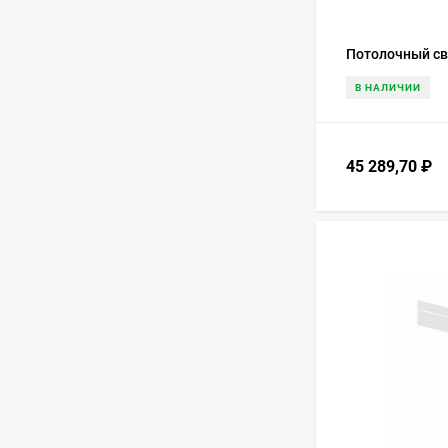
gold CUT CRYSTAL
7 586 410
₽
Потолочный све
В НАЛИЧИИ
Люстра Beby Group
Novecento 900/110 Light
gold CUT CRYSTAL
9 391 536
₽
45 289,70
₽
Люстра Beby Group
Queen of Roses 9000B20
Gold SW Golden Teak
9 720 850
₽
Люстра Beby Group Old
style 3319/82 Gold CUT
CRYSTAL
9 839 189
₽