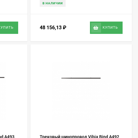
В НАЛИЧИИ
48 156,13
₽
КУПИТЬ
КУПИТЬ
nd A493
Трековый шинопровод Vibia Bind A492