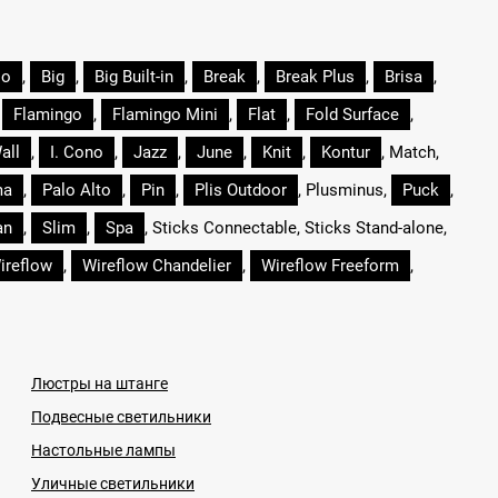
oo
,
Big
,
Big Built-in
,
Break
,
Break Plus
,
Brisa
,
,
Flamingo
,
Flamingo Mini
,
Flat
,
Fold Surface
,
all
,
I. Cono
,
Jazz
,
June
,
Knit
,
Kontur
, Match,
ma
,
Palo Alto
,
Pin
,
Plis Outdoor
, Plusminus,
Puck
,
an
,
Slim
,
Spa
, Sticks Connectable, Sticks Stand-alone,
ireflow
,
Wireflow Chandelier
,
Wireflow Freeform
,
Люстры на штанге
Подвесные светильники
Настольные лампы
Уличные светильники