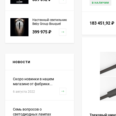
В НАЛИЧИИ
Настенный светильник
183 451,92
₽
Beby Group Bouquet
5200A04 Chrome Silver
399 975
₽
Grey Red
Торшер Beby Group
Stone 5150P01 Satin
Chrome Turquoise
НОВОСТИ
1 151 741
₽
Скоро новинки в нашем
магазине от фабрики...
Люстра Beby Group
Charming beauty
6 августа 2022
0250B10 Light gold
1 177 042
₽
White White gold leaf
Семь вопросов о
светодиодных лампах
Трековый шино