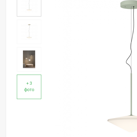
+ 3
фото