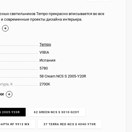
сных светильников Tempo прекрасно вписывается во все
и современные проекты дизайна интерьера.
Е
Tempo
VIBIA
Испания
5780
58 Cream NCS S 2005-Y20R
тура, К
2700K
КИ
S 2005-Y20R
62 GREEN NCS S 3010-G20Y
DAPTA RF 9913 WX
37 TERRA RED NCS S 4040-Y70R