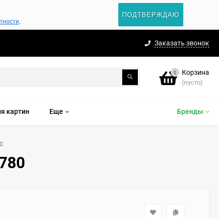
ПОДТВЕРЖДАЮ
атности
.
Заказать звонок
Корзина
0
(пусто)
я картин
Еще
Бренды
0
5780