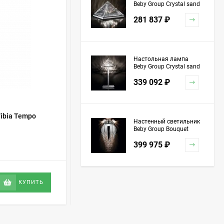
Beby Group Crystal sand
5100L01 Chrome
281 837
₽
Настольная лампа
Beby Group Crystal sand
5100L03 Chrome
339 092
₽
ibia Tempo
Настенный светильник Vibia Tempo
Настенный светильник
5761
Beby Group Bouquet
5200A04 Chrome Silver
В НАЛИЧИИ
399 975
₽
Grey Red
87 533,47
₽
КУПИТЬ
КУПИТЬ
Торшер Beby Group
Stone 5150P01 Satin
Chrome Turquoise
1 151 741
₽