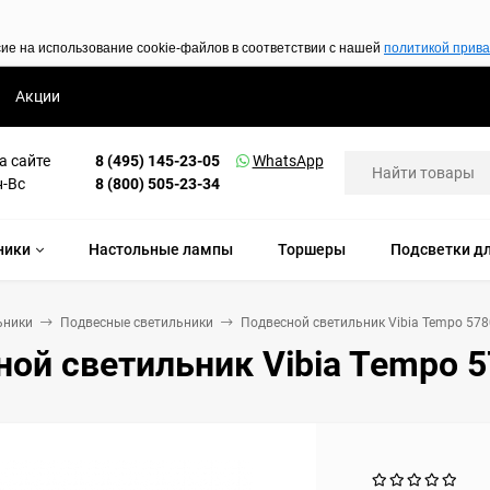
сие на использование cookie-файлов в соответствии с нашей
политикой прив
Акции
а сайте
8 (495) 145-23-05
WhatsApp
н-Вс
8 (800) 505-23-34
ники
Настольные лампы
Торшеры
Подсветки дл
ьники
Подвесные светильники
Подвесной светильник Vibia Tempo 578
ой светильник Vibia Tempo 