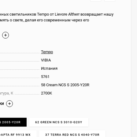
ных светильников Tempo от Lievore Altherr возвращает нашу
ять о свете, делая его современным через его
Е
Tempo
VIBIA
Испания
5761
58 Cream NCS S 2005-Y20R
тура, К
2700K
КИ
S 2005-Y20R
62 GREEN NCS S 3010-G20Y
DAPTA RF 9913 WX
37 TERRA RED NCS S 4040-Y70R