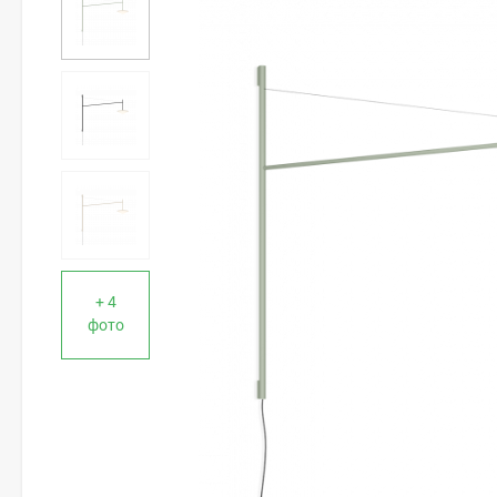
+ 4
фото