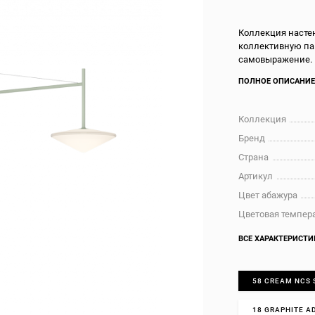
Коллекция настен
коллективную пам
самовыражение.
ПОЛНОЕ ОПИСАНИ
Коллекция
Бренд
Страна
Артикул
Цвет абажура
Цветовая темпера
ВСЕ ХАРАКТЕРИСТИ
58 CREAM NCS 
18 GRAPHITE A