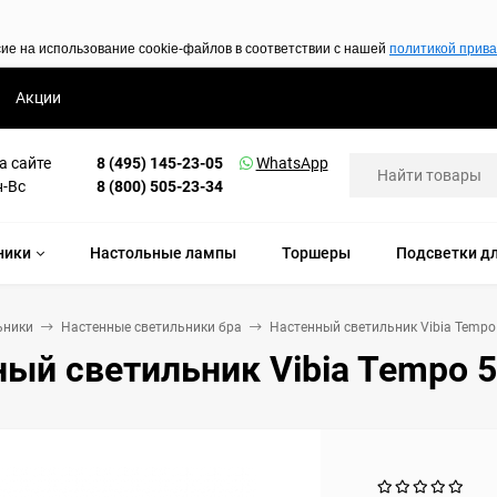
сие на использование cookie-файлов в соответствии с нашей
политикой прив
Акции
а сайте
8 (495) 145-23-05
WhatsApp
н-Вс
8 (800) 505-23-34
ники
Настольные лампы
Торшеры
Подсветки дл
ьники
Настенные светильники бра
Настенный светильник Vibia Tempo
ый светильник Vibia Tempo 