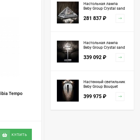
Настольная лампа
Beby Group Crystal sand
ХИТ!
5100L01 Chrome
281 837
₽
Настольная лампа
Beby Group Crystal sand
5100L03 Chrome
339 092
₽
Настенный светильник
Beby Group Bouquet
5200A04 Chrome Silver
ibia Tempo
Настенный светильник Vibia Tempo
399 975
₽
Grey Red
5759
В НАЛИЧИИ
Торшер Beby Group
Stone 5150P01 Satin
Chrome Turquoise
113 716,73
₽
1 151 741
₽
КУПИТЬ
КУПИТЬ