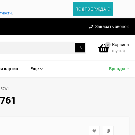
ПОДТВЕРЖДАЮ
атности
.
Заказать звонок
Корзина
0
(пусто)
я картин
Еще
Бренды
 5761
5761