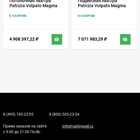
Потолочная люстра
Подвесная люстра
Patrizia Volpato Magma
Patrizia Volpato Magma
454/PL
451
В НАЛИЧИИ
В НАЛИЧИИ
4 908 397,22
₽
7 071 983,29
₽
8 (495) 145-23-05
8 (800) 505-23-34
Прием заказов на сайте
info@yarkiysvet.ru
с 9:00 до 21:00 Пн-Вс