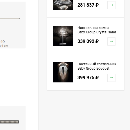
5100L01 Chrome
281 837
₽
Настольная лампа
Beby Group Crystal sand
5100L03 Chrome
339 092
₽
Настенный светильник
Beby Group Bouquet
5200A04 Chrome Silver
399 975
₽
Grey Red
Торшер Beby Group
Stone 5150P01 Satin
Chrome Turquoise
1 151 741
₽