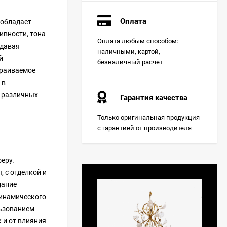
Оплата
 обладает
ивности, тона
Оплата любым способом:
здавая
наличными, картой,
й
безналичный расчет
траиваемое
 в
и различных
Гарантия качества
Только оригинальная продукция
с гарантией от производителя
еру.
 с отделкой и
дание
динамического
льзованием
 и от влияния