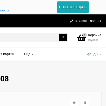
ПОДТВЕРЖДАЮ
атности
.
Заказать звонок
Корзина
0
(пусто)
я картин
Еще
Бренды
508