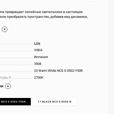
Line превращает линейные светильники в настоящее
бное преобразить пространство, добавив ему динамики,
Е
Line
VIBIA
Испания
3508
23 Warm White NCS S 0502-Y50R
тура, К
2700K
КИ
 NCS S 0502-Y50R
11 BLACK NCS S 8500-N