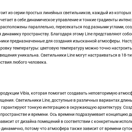
тоит из серии простых линейных светильников, каждый из которых
етает в себе динамическое управление и тонкие градиенты интенс
ь расположены параллельно, пересекаться под разными углами, со
 динамику пространству. Благодаря этому Line представляют собо
ики предназначенные для создания изысканной атмосферы. Нас
ровку температуры: цветовую температуру можно точно настроить
ещения уникальна. Светильники Line могут настраиваться в 18-т
вствия любого человека.
продукции Vibia, которая помогает создавать неповторимую атмосф
щения. Светильники Line, доступные в различных вариантах длины,
а, гарантируют тонкую интеграцию в окружающую архитектуру. Соз
 пространстве и времени. Ось времени подразумевает концепцию 
зависит от дизайна помещений в соответствии с конкретным испо
е динамично, потому что атмосфера также зависит от времени суток