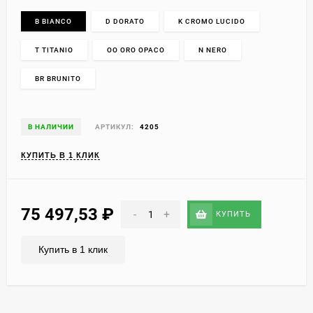
B BIANCO
D DORATO
K CROMO LUCIDO
T TITANIO
OO ORO OPACO
N NERO
BR BRUNITO
В НАЛИЧИИ
АРТИКУЛ:
4205
КУПИТЬ В 1 КЛИК
75 497,53
₽
-
+
КУПИТЬ
Купить в 1 клик