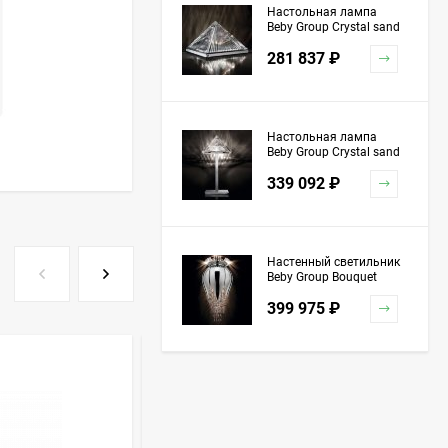
Настольная лампа
Beby Group Crystal sand
5100L01 Chrome
281 837
₽
Настольная лампа
Beby Group Crystal sand
5100L03 Chrome
339 092
₽
Настенный светильник
Beby Group Bouquet
5200A04 Chrome Silver
399 975
₽
Grey Red
ХИТ!
Торшер Beby Group
Stone 5150P01 Satin
Chrome Turquoise
1 151 741
₽