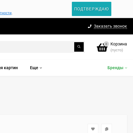
ПОДТВЕРЖДАЮ
атности
.
Заказать звонок
Корзина
0
(пусто)
я картин
Еще
Бренды