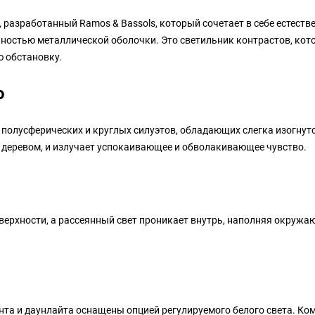
, разработанный Ramos & Bassols, который сочетает в себе естест
енностью металлической оболочки. Это светильник контрастов, ко
ю обстановку.
о
 полусферических и круглых силуэтов, обладающих слегка изогнут
 деревом, и излучает успокаивающее и обволакивающее чувство.
верхности, а рассеянный свет проникает внутрь, наполняя окружа
нта и даунлайта оснащены опцией регулируемого белого света. Ко