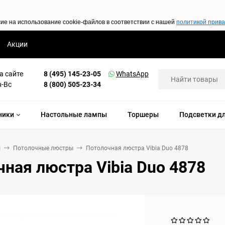
сие на использование cookie-файлов в соответствии с нашей
политикой прив
Акции
а сайте
8 (495) 145-23-05
WhatsApp
н-Вс
8 (800) 505-23-34
ники
Настольные лампы
Торшеры
Подсветки дл
ы
Потолочные люстры
Потолочная люстра Vibia Duo 4878
ная люстра Vibia Duo 4878