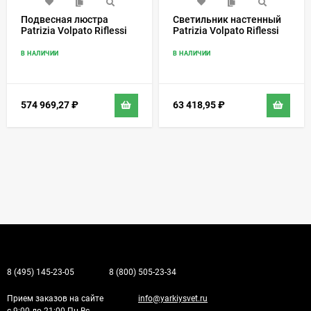
Подвесная люстра
Светильник настенный
Patrizia Volpato Riflessi
Patrizia Volpato Riflessi
5084/S
5087/APP
В НАЛИЧИИ
В НАЛИЧИИ
574 969,27
₽
63 418,95
₽
8 (495) 145-23-05
8 (800) 505-23-34
Прием заказов на сайте
info@yarkiysvet.ru
с 9:00 до 21:00 Пн-Вс