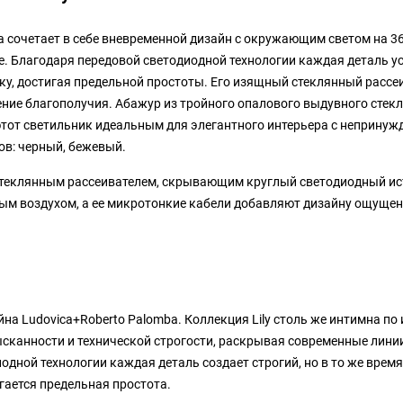
bia сочетает в себе вневременной дизайн с окружающим светом на 36
е. Благодаря передовой светодиодной технологии каждая деталь ус
ку, достигая предельной простоты. Его изящный стеклянный рассе
ение благополучия. Абажур из тройного опалового выдувного стекл
 этот светильник идеальным для элегантного интерьера с непринуж
в: черный, бежевый.
 стеклянным рассеивателем, скрывающим круглый светодиодный ис
шным воздухом, а ее микротонкие кабели добавляют дизайну ощуще
айна Ludovica+Roberto Palomba. Коллекция Lily столь же интимна по
ысканности и технической строгости, раскрывая современные линии
дной технологии каждая деталь создает строгий, но в то же время
гается предельная простота.