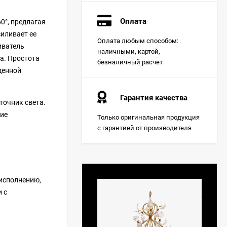
Оплата
0°, предлагая
иливает ее
Оплата любым способом:
иватель
наличными, картой,
а. Простота
безналичный расчет
денной
Гарантия качества
точник света.
ние
Только оригинальная продукция
с гарантией от производителя
 исполнению,
 с