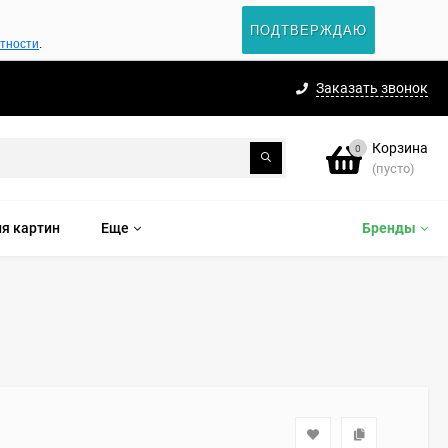
ПОДТВЕРЖДАЮ
атности
.
Заказать звонок
Корзина
0
(пусто)
я картин
Еще
Бренды
0