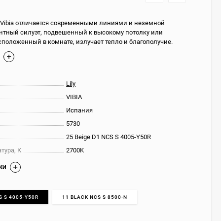
т Vibia отличается современными линиями и неземной
антный силуэт, подвешенный к высокому потолку или
сположенный в комнате, излучает тепло и благополучие.
Е
Lily
VIBIA
Испания
5730
25 Beige D1 NCS S 4005-Y50R
тура, К
2700K
КИ
S S 4005-Y50R
11 BLACK NCS S 8500-N