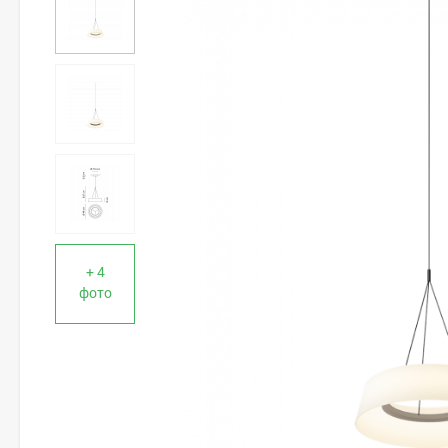
+ 4
фото