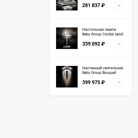
5100L01 Chrome
281 837
₽
Настольная лампа
Beby Group Crystal sand
5100L03 Chrome
339 092
₽
Настенный светильник
Beby Group Bouquet
5200A04 Chrome Silver
399 975
₽
Grey Red
Торшер Beby Group
Stone 5150P01 Satin
Chrome Turquoise
1 151 741
₽