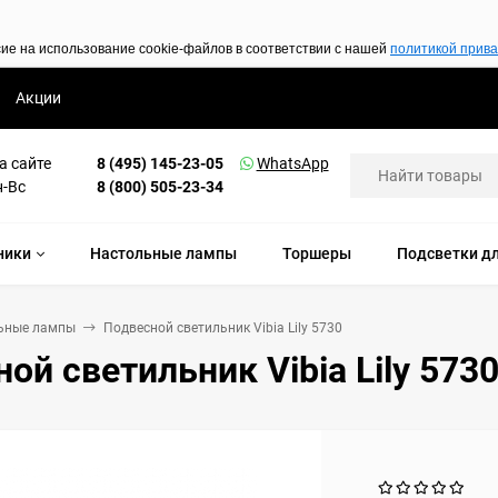
сие на использование cookie-файлов в соответствии с нашей
политикой прив
Акции
а сайте
8 (495) 145-23-05
WhatsApp
н-Вс
8 (800) 505-23-34
ники
Настольные лампы
Торшеры
Подсветки дл
ьные лампы
Подвесной светильник Vibia Lily 5730
ой светильник Vibia Lily 573