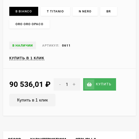
B BIANCO
T TITANIO
N NERO
BR
ORO ORO OPACO
В НАЛИЧИИ
АРТИКУЛ:
0611
КУПИТЬ В 1 КЛИК
90 536,01
₽
-
+
КУПИТЬ
Купить в 1 клик