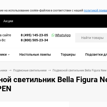
сие на использование cookie-файлов в соответствии с нашей
политикой прив
Акции
а сайте
8 (495) 145-23-05
WhatsApp
н-Вс
8 (800) 505-23-34
ники
Настольные лампы
Торшеры
Подсветки дл
ьники
Подвесные светильники
Подвесной светильник Bella Figura New 
ой светильник Bella Figura Ne
PEN