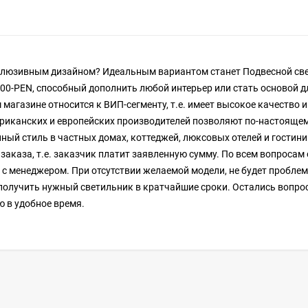
клюзивным дизайном? Идеальным вариантом станет Подвесной све
L800-PEN, способный дополнить любой интерьер или стать основой д
 магазине относится к ВИП-сегменту, т.е. имеет высокое качество 
риканских и европейских производителей позволяют по-настояще
ный стиль в частных домах, коттеджей, люксовых отелей и гостини
заказа, т.е. заказчик платит заявленную сумму. По всем вопросам
 с менеджером. При отсутствии желаемой модели, не будет пробле
т получить нужный светильник в кратчайшие сроки. Остались вопро
ю в удобное время.