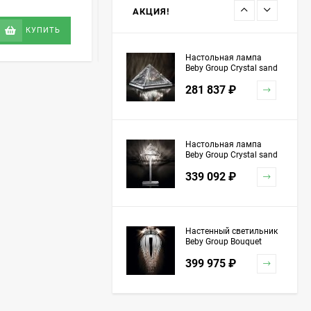
11 423 362
₽
АКЦИЯ!
346 398,65
₽
КУПИТЬ
КУПИТЬ
Настольная лампа
Beby Group Crystal sand
5100L01 Chrome
281 837
₽
Настольная лампа
Beby Group Crystal sand
5100L03 Chrome
339 092
₽
Настенный светильник
Beby Group Bouquet
5200A04 Chrome Silver
399 975
₽
Grey Red