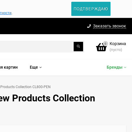
ПОДТВЕРЖДАЮ
атности
.
Заказать звонок
Корзина
0
(пусто)
я картин
Еще
Бренды
Products Collection CL800-PEN
w Products Collection