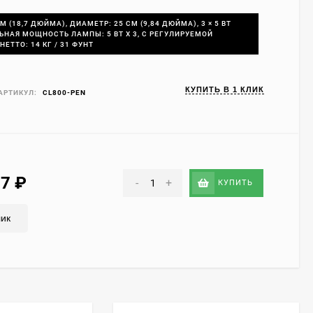
М (18,7 ДЮЙМА), ДИАМЕТР: 25 СМ (9,84 ДЮЙМА), 3 × 5 ВТ
ЬНАЯ МОЩНОСТЬ ЛАМПЫ: 5 ВТ X 3, С РЕГУЛИРУЕМОЙ
НЕТТО: 14 КГ / 31 ФУНТ
КУПИТЬ В 1 КЛИК
АРТИКУЛ:
CL800-PEN
37
₽
-
+
КУПИТЬ
лик