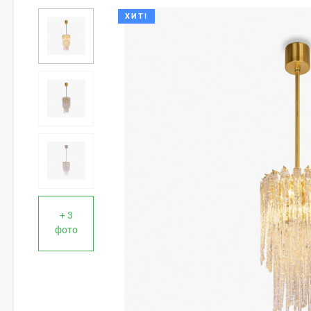
ХИТ!
+ 3
фото