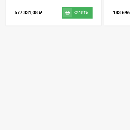
577 331,08
₽
183 69
КУПИТЬ