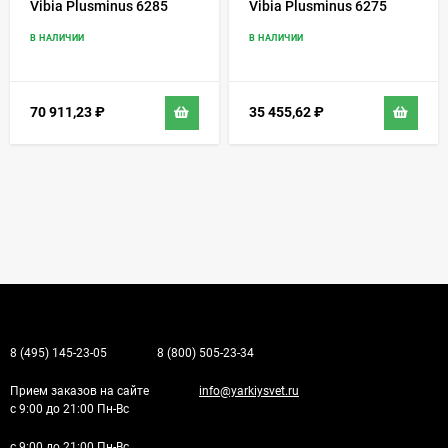
Vibia Plusminus 6285
Vibia Plusminus 6275
В НАЛИЧИИ
В НАЛИЧИИ
70 911,23
₽
35 455,62
₽
8 (495) 145-23-05
8 (800) 505-23-34
Прием заказов на сайте
info@yarkiysvet.ru
с 9:00 до 21:00 Пн-Вс
с 9:00 до 21:00 Пн-Вс