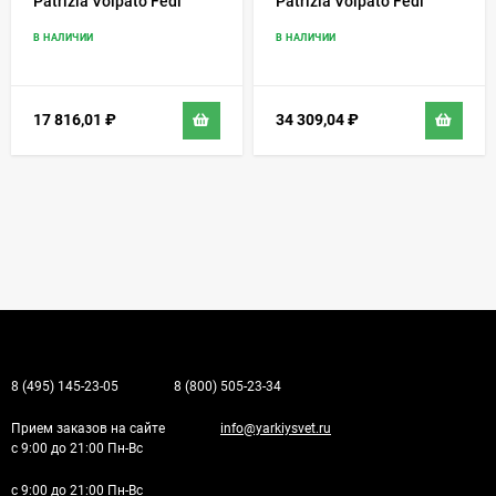
Patrizia Volpato Fedi
Patrizia Volpato Fedi
9250/F
9250/APP
В НАЛИЧИИ
В НАЛИЧИИ
17 816,01
₽
34 309,04
₽
8 (495) 145-23-05
8 (800) 505-23-34
Прием заказов на сайте
info@yarkiysvet.ru
с 9:00 до 21:00 Пн-Вс
с 9:00 до 21:00 Пн-Вс