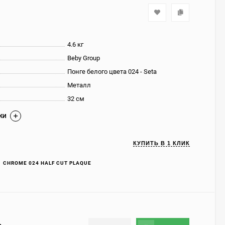
4.6 кг
Beby Group
Понге белого цвета 024 - Seta
Металл
32 см
КИ
КУПИТЬ В 1 КЛИК
1 CHROME 024 HALF CUT PLAQUE