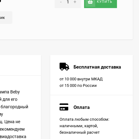
₽
-
+
КУПИТЬ
лик
Бесплатная доставка
от 10 000 внутри МКАД
от 15 000 по России
ампа Beby
й для его
и благородный
Оплата
му
Оплата любым способом:
ц. Цена не
наличными, картой,
 рекомендуем
безналичный расчет
авиадоставка