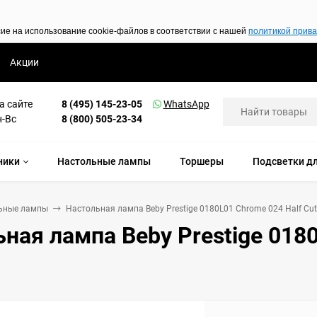
сие на использование cookie-файлов в соответствии с нашей
политикой прив
Акции
а сайте
8 (495) 145-23-05
WhatsApp
н-Вс
8 (800) 505-23-34
ники
Настольные лампы
Торшеры
Подсветки дл
ьные лампы
Настольная лампа Beby Prestige 0180L01 Chrome 024 Half Cut
ная лампа Beby Prestige 0180