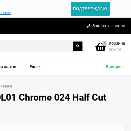
ПОДТВЕРЖДАЮ
атности
.
Заказать звонок
Корзина
0
(пусто)
я картин
Еще
Бренды
 Plaque
L01 Chrome 024 Half Cut