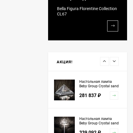
Люстра Beby Group
Bella Figura Florentine Collection
Queen of Roses 9000B19
CL67
Gold SW Golden Teak
10 611 216
₽
Люстра Beby Queen of
Roses 9000B17 Light
gold Cut Almond
11 423 362
₽
АКЦИЯ!
Настольная лампа
Beby Group Crystal sand
5100L01 Chrome
281 837
₽
Настольная лампа
Beby Group Crystal sand
5100L03 Chrome
339 092
₽