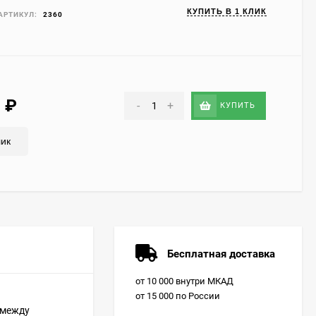
КУПИТЬ В 1 КЛИК
АРТИКУЛ:
2360
9
₽
-
+
КУПИТЬ
лик
Бесплатная доставка
от 10 000 внутри МКАД
от 15 000 по России
о между