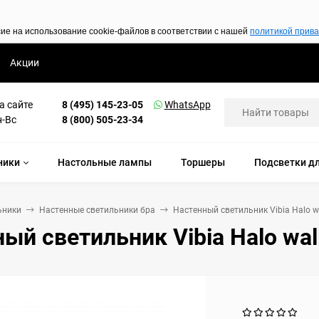
сие на использование cookie-файлов в соответствии с нашей
политикой прив
Акции
а сайте
8 (495) 145-23-05
WhatsApp
н-Вс
8 (800) 505-23-34
ники
Настольные лампы
Торшеры
Подсветки дл
ьники
Настенные светильники бра
Настенный светильник Vibia Halo w
ый светильник Vibia Halo wal