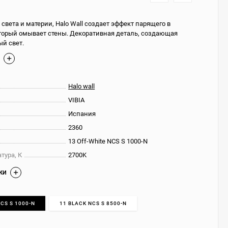
света и материи, Halo Wall создает эффект парящего в
оторый омывает стены. Декоративная деталь, создающая
й свет.
Е
Halo wall
VIBIA
Испания
2360
13 Off-White NCS S 1000-N
тура, К
2700K
КИ
CS S 1000-N
11 BLACK NCS S 8500-N