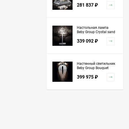
5100L01 Chrome
281 837
₽
Настольная лампа
Beby Group Crystal sand
5100L03 Chrome
339 092
₽
Настенный светильник
Beby Group Bouquet
5200A04 Chrome Silver
399 975
₽
Grey Red
Торшер Beby Group
Stone 5150P01 Satin
Chrome Turquoise
1 151 741
₽