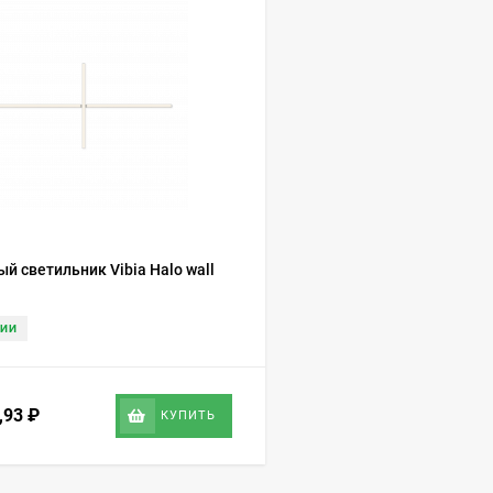
й светильник Vibia Halo wall
ЧИИ
6,93
₽
КУПИТЬ