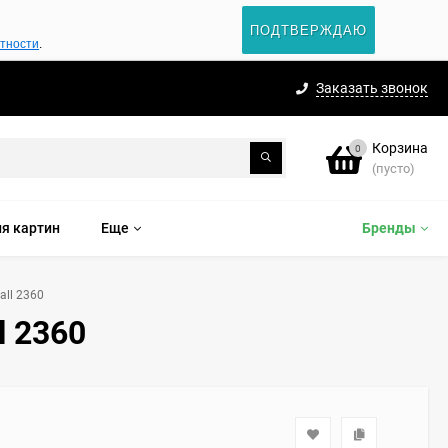
ПОДТВЕРЖДАЮ
атности
.
Заказать звонок
Корзина
0
(пусто)
я картин
Еще
Бренды
all 2360
l 2360