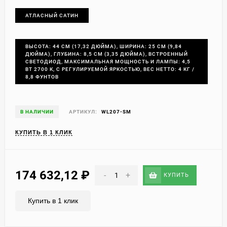
АТЛАСНЫЙ САТИН
ВЫСОТА: 44 СМ (17,32 ДЮЙМА), ШИРИНА: 25 СМ (9,84
ДЮЙМА), ГЛУБИНА: 8,5 СМ (3,35 ДЮЙМА), ВСТРОЕННЫЙ
СВЕТОДИОД, МАКСИМАЛЬНАЯ МОЩНОСТЬ И ЛАМПЫ: 4,5
ВТ 2700 К, С РЕГУЛИРУЕМОЙ ЯРКОСТЬЮ, ВЕС НЕТТО: 4 КГ /
8,8 ФУНТОВ
В НАЛИЧИИ
АРТИКУЛ:
WL207-SM
КУПИТЬ В 1 КЛИК
174 632,12
₽
-
+
КУПИТЬ
Купить в 1 клик