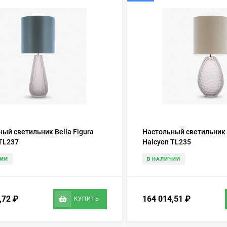
ый светильник Bella Figura
Настольный светильник B
 TL237
Halcyon TL235
ЧИИ
В НАЛИЧИИ
7,72
₽
164 014,51
₽
КУПИТЬ