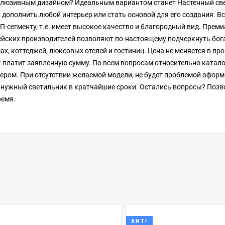
клюзивным дизайном? Идеальным вариантом станет Настенный све
й дополнить любой интерьер или стать основой для его создания. В
П-сегменту, т.е. имеет высокое качество и благородный вид. Прем
ейских производителей позволяют по-настоящему подчеркнуть бога
х, коттеджей, люксовых отелей и гостиниц. Цена не меняется в про
к платит заявленную сумму. По всем вопросам относительно катал
ером. При отсутствии желаемой модели, не будет проблемой оформ
ь нужный светильник в кратчайшие сроки. Остались вопросы? Позв
ремя.
ХИТ!