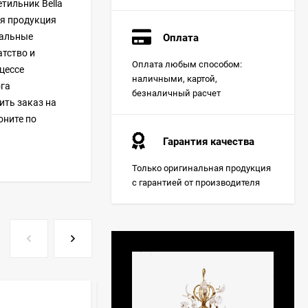
тильник Bella
ся продукция
иальные
Оплата
тство и
Оплата любым способом:
цессе
наличными, картой,
ога
безналичный расчет
ить заказ на
оните по
Гарантия качества
Только оригинальная продукция
с гарантией от производителя
ХИТ!