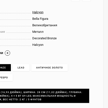
Halcyon
Bella Figura
Великобритания
ния
Металл
Decorated Bronze
Halcyon
КИ
ONZE
LEAD
АНТИЧНОЕ ЗОЛОТО
РЕБРО
 (16,93 ДЮЙМА), ШИРИНА: 28 СМ (11,02 ДЮЙМА), ГЛУБИНА:
 ДЮЙМА), 4 × 5 ВТ G9 LED, МАКСИМАЛЬНАЯ МОЩНОСТЬ И
4, ВЕС НЕТТО: 2 КГ / 5 ФУНТОВ