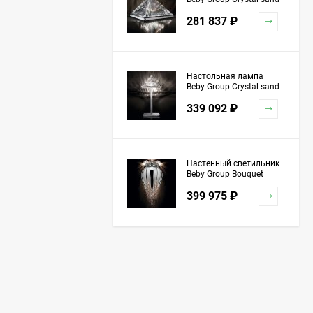
5100L01 Chrome
281 837
₽
Настольная лампа
Beby Group Crystal sand
5100L03 Chrome
339 092
₽
Настенный светильник
Beby Group Bouquet
5200A04 Chrome Silver
399 975
₽
Grey Red
Торшер Beby Group
Stone 5150P01 Satin
Chrome Turquoise
1 151 741
₽