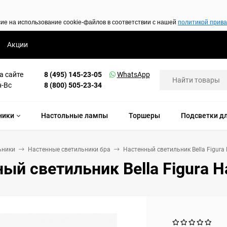
сие на использование cookie-файлов в соответствии с нашей
политикой прив
Акции
а сайте
8 (495) 145-23-05
WhatsApp
н-Вс
8 (800) 505-23-34
ники
Настольные лампы
Торшеры
Подсветки дл
ьники
Настенные светильники бра
Настенный светильник Bella Figura
ый светильник Bella Figura H