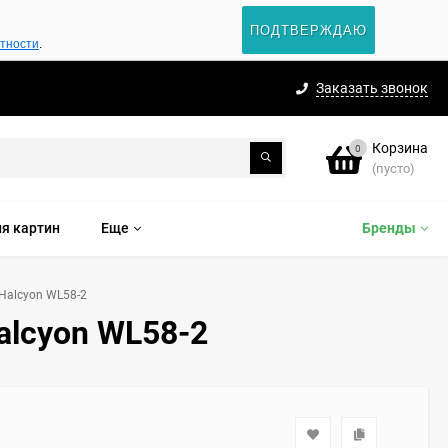
ПОДТВЕРЖДАЮ
атности
.
Заказать звонок
Корзина
0
(пусто)
я картин
Еще
Бренды
 Halcyon WL58-2
alcyon WL58-2