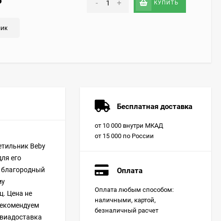
₽
-
+
КУПИТЬ
лик
Бесплатная доставка
от 10 000 внутри МКАД
от 15 000 по России
етильник Beby
для его
и благородный
Оплата
му
Оплата любым способом:
ц. Цена не
наличными, картой,
 рекомендуем
безналичный расчет
авиадоставка