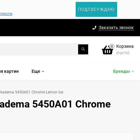
ПОДТВЕРЖДАЮ
атности
.
Заказать звонок
Корзина
0
(пусто)
я картин
Еще
Бренды
Diadema 5450A01 Chrome Lemon Ice
iadema 5450A01 Chrome