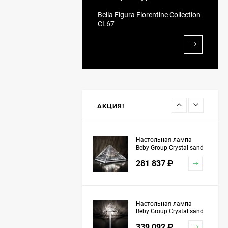
Люстра Beby Group
Bella Figura Florentine Collection
Queen of Roses 9000B19
CL67
Gold SW Golden Teak
10 611 216
₽
Люстра Beby Queen of
Roses 9000B17 Light
gold Cut Almond
11 423 362
₽
АКЦИЯ!
Настольная лампа
Beby Group Crystal sand
5100L01 Chrome
281 837
₽
Настольная лампа
Beby Group Crystal sand
5100L03 Chrome
339 092
₽