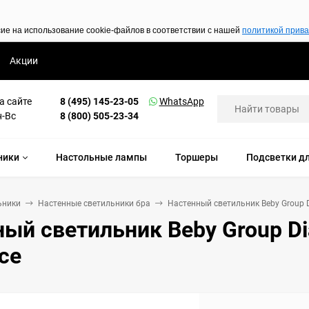
сие на использование cookie-файлов в соответствии с нашей
политикой прив
Акции
а сайте
8 (495) 145-23-05
WhatsApp
н-Вс
8 (800) 505-23-34
ники
Настольные лампы
Торшеры
Подсветки дл
ьники
Настенные светильники бра
Настенный светильник Beby Group 
ный светильник Beby Group D
ce