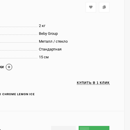
2 кг
Beby Group
Металл / стекло
Стандартная
15 см
КИ
КУПИТЬ В 1 КЛИК
1 CHROME LEMON ICE