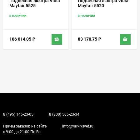
Подвесная люстра Vibia
Подвесная люстра Vibia
Mayfair 5525
Mayfair 5520
В НАЛИЧИИ
В НАЛИЧИИ
106 014,05
₽
83 170,75
₽
8 (495) 145-23-05
8 (800) 505-23-34
Прием заказов на сайте
info@yarkiysvet.ru
с 9:00 до 21:00 Пн-Вс