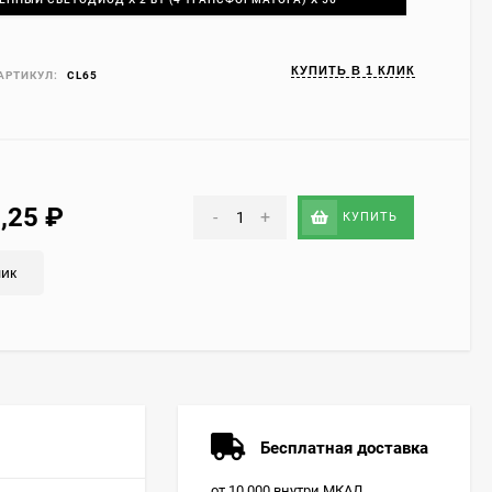
КУПИТЬ В 1 КЛИК
АРТИКУЛ:
CL65
2,25
₽
-
+
КУПИТЬ
лик
Бесплатная доставка
от 10 000 внутри МКАД