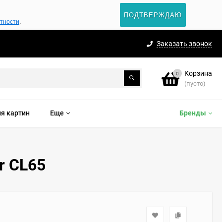
ПОДТВЕРЖДАЮ
атности
.
Заказать звонок
Корзина
0
(пусто)
я картин
Еще
Бренды
r CL65