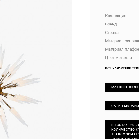
Коллекция
Бренд
Страна
Материал основа
Материал плафо
Цвет металла
ВСЕ ХАРАКТЕРИСТИ
МАТОВОЕ ЗОЛО
САТИН MURAN
ВЫСОТА: 120 С
КОЛИЧЕСТВО СТ
ТРАНСФОРМАТО
ЛАМПЫ: ВСТРОЕ