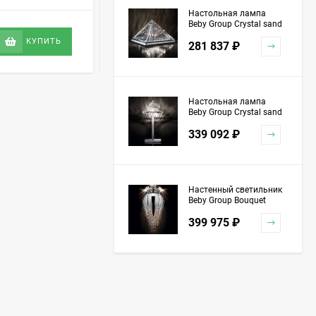
Настольная лампа
Beby Group Crystal sand
Цена по
5100L01 Chrome
КУПИТЬ
КУПИТЬ
281 837
₽
запросу
Настольная лампа
Beby Group Crystal sand
5100L03 Chrome
339 092
₽
Настенный светильник
Beby Group Bouquet
5200A04 Chrome Silver
399 975
₽
Grey Red
Торшер Beby Group
Stone 5150P01 Satin
Chrome Turquoise
1 151 741
₽