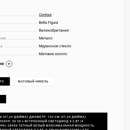
Contour
Bella Figura
Великобритания
ния
Металл
на
Муранское стекло
Матовое золото
КИ
ТО
МАТОВЫЙ НИКЕЛЬ
O
М (47,24 ДЮЙМА) ДИАМЕТР: 120 СМ (47,24 ДЮЙМА)
ЕКОЛ: 56 56 × ВСТРОЕННЫЙ СВЕТОДИОД X 2 ВТ (4
РА) 2800K ТЕПЛЫЙ БЕЛЫЙ МАКСИМАЛЬНАЯ МОЩНОСТЬ
ННЫЙ СВЕТОДИОД X 2 ВТ (4 ТРАНСФОРМАТОРА) X 56