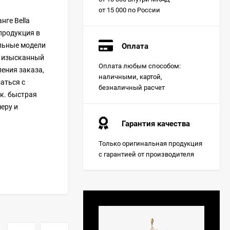
от 15 000 по России
ге Bella
 продукция в
альные модели
Оплата
и изысканный
Оплата любым способом:
ления заказа,
наличными, картой,
аться с
безналичный расчет
.к. быстрая
еру и
Гарантия качества
Только оригинальная продукция
с гарантией от производителя