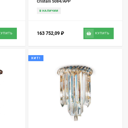
Cristalli 5084/APP
В НАЛИЧИИ
163 752,09
₽
КУПИТЬ
КУПИТЬ
ХИТ!