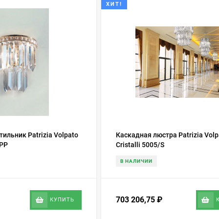
ХИТ!
ильник Patrizia Volpato
Каскадная люстра Patrizia Volp
APP
Cristalli 5005/S
В НАЛИЧИИ
703 206,75
₽
КУПИТЬ