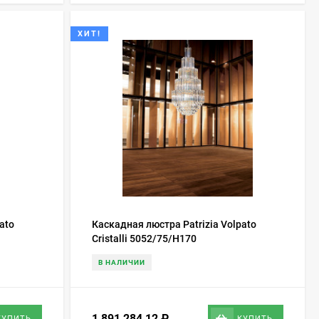
ХИТ!
ato
Каскадная люстра Patrizia Volpato
Cristalli 5052/75/H170
В НАЛИЧИИ
1 891 284,12
₽
КУПИТЬ
КУПИТЬ