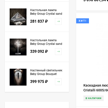
Настольная лампа
Beby Group Crystal sand
5100L01 Chrome
281 837
₽
ХИТ!
Настольная лампа
Beby Group Crystal sand
5100L03 Chrome
339 092
₽
Настенный светильник
Beby Group Bouquet
5200A04 Chrome Silver
399 975
₽
Grey Red
Каскадная люст
Cristalli 6005/6
В НАЛИЧИИ
Торшер Beby Group
Stone 5150P01 Satin
Chrome Turquoise