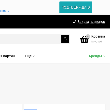
ПОДТВЕРЖДАЮ
атности
.
Заказать звонок
Корзина
0
(пусто)
я картин
Еще
Бренды