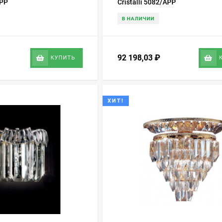
APP
Cristalli 5082/APP
В НАЛИЧИИ
92 198,03
₽
КУПИТЬ
ХИТ!