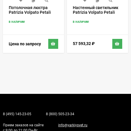
Потолочная люстра
Настенный светильник
Patrizia Volpato Petali
Patrizia Volpato Petali
8002/PL
8007/APP
В НАЛИЧИИ
В НАЛИЧИИ
57 593,32
₽
Цена по запросу
8 (495) 145-23-05
8 (800) 505-23-34
Прием заказов на сайте
info@yarkiysvet.ru
с 9:00 до 21:00 Пн-Вс